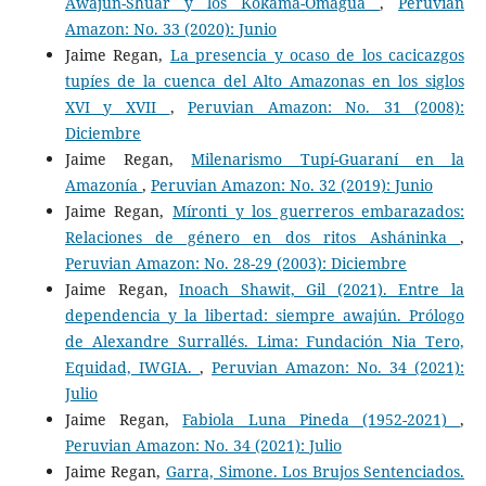
Awajún-Shuar y los Kokama-Omagua
,
Peruvian
Amazon: No. 33 (2020): Junio
Jaime Regan,
La presencia y ocaso de los cacicazgos
tupíes de la cuenca del Alto Amazonas en los siglos
XVI y XVII
,
Peruvian Amazon: No. 31 (2008):
Diciembre
Jaime Regan,
Milenarismo Tupí-Guaraní en la
Amazonía
,
Peruvian Amazon: No. 32 (2019): Junio
Jaime Regan,
Míronti y los guerreros embarazados:
Relaciones de género en dos ritos Asháninka
,
Peruvian Amazon: No. 28-29 (2003): Diciembre
Jaime Regan,
Inoach Shawit, Gil (2021). Entre la
dependencia y la libertad: siempre awajún. Prólogo
de Alexandre Surrallés. Lima: Fundación Nia Tero,
Equidad, IWGIA.
,
Peruvian Amazon: No. 34 (2021):
Julio
Jaime Regan,
Fabiola Luna Pineda (1952-2021)
,
Peruvian Amazon: No. 34 (2021): Julio
Jaime Regan,
Garra, Simone. Los Brujos Sentenciados.