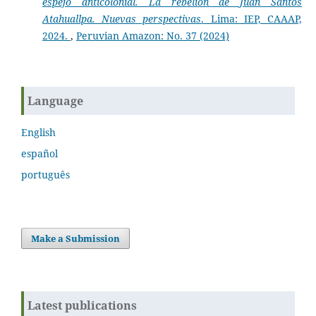
espejo anticolonial. La rebelión de Juan Santos
Atahuallpa. Nuevas perspectivas
. Lima: IEP, CAAAP,
2024.
,
Peruvian Amazon: No. 37 (2024)
Language
English
español
português
Make a Submission
Latest publications