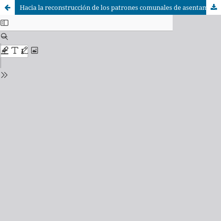
Hacia la reconstrucción de los patrones comunales de asentamiento durante la prehistoria de la cuenca amazónica