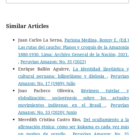
Similar Articles
Juan Carlos La Serna,
Pariona Medina, Ronny E. (Ed.)
Las rutas del caucho: Planos y croquis de la Amazonía
1880-1930. Lima: Archivo General de la Nación, 2021.
,
Peruvian Amazon: No. 35 (2022)
Enrique Ballón Aguirre,
La identidad lingüística y
cultural peruana: bilingüismo y diglosia
,
Peruvian
Amazon: No. 17 (1989): Julio
Joao Pacheco Oliveira,
Régimen tutelar y
globalización: sociogénesis sobre los actuales
movimientos indígenas en el Brasil
,
Peruvian
Amazon: No. 33 (2020): Junio
Meredith Cristina Castro Rios,
Del ocultamiento a la
afirmación étnica: cómo ser kukama es cada vez más
un motivo de orgullo
,
Peruvian Amazon: No. 35