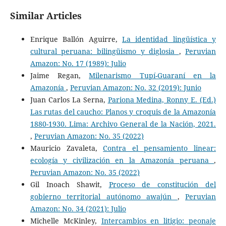
Similar Articles
Enrique Ballón Aguirre,
La identidad lingüística y
cultural peruana: bilingüismo y diglosia
,
Peruvian
Amazon: No. 17 (1989): Julio
Jaime Regan,
Milenarismo Tupí-Guaraní en la
Amazonía
,
Peruvian Amazon: No. 32 (2019): Junio
Juan Carlos La Serna,
Pariona Medina, Ronny E. (Ed.)
Las rutas del caucho: Planos y croquis de la Amazonía
1880-1930. Lima: Archivo General de la Nación, 2021.
,
Peruvian Amazon: No. 35 (2022)
Mauricio Zavaleta,
Contra el pensamiento linear:
ecología y civilización en la Amazonía peruana
,
Peruvian Amazon: No. 35 (2022)
Gil Inoach Shawit,
Proceso de constitución del
gobierno territorial autónomo awajún
,
Peruvian
Amazon: No. 34 (2021): Julio
Michelle McKinley,
Intercambios en litigio: peonaje