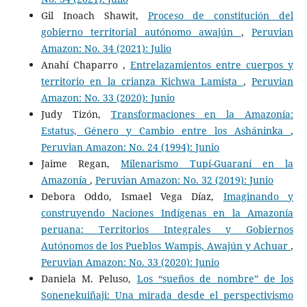
Gil Inoach Shawit,
Proceso de constitución del
gobierno territorial autónomo awajún
,
Peruvian
Amazon: No. 34 (2021): Julio
Anahí Chaparro ,
Entrelazamientos entre cuerpos y
territorio en la crianza Kichwa Lamista
,
Peruvian
Amazon: No. 33 (2020): Junio
Judy Tizón,
Transformaciones en la Amazonía:
Estatus, Género y Cambio entre los Asháninka
,
Peruvian Amazon: No. 24 (1994): Junio
Jaime Regan,
Milenarismo Tupí-Guaraní en la
Amazonía
,
Peruvian Amazon: No. 32 (2019): Junio
Debora Oddo, Ismael Vega Díaz,
Imaginando y
construyendo Naciones Indígenas en la Amazonía
peruana: Territorios Integrales y Gobiernos
Autónomos de los Pueblos Wampis, Awajún y Achuar
,
Peruvian Amazon: No. 33 (2020): Junio
Daniela M. Peluso,
Los “sueños de nombre” de los
Sonenekuiñaji: Una mirada desde el perspectivismo