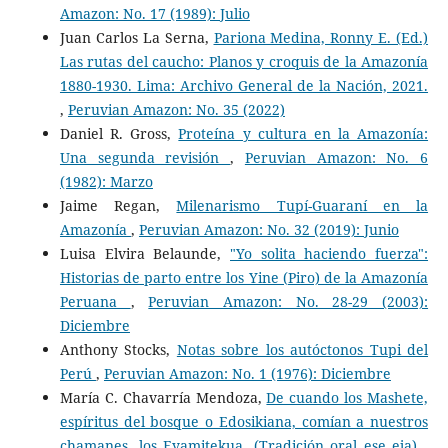
Amazon: No. 17 (1989): Julio
Juan Carlos La Serna,
Pariona Medina, Ronny E. (Ed.)
Las rutas del caucho: Planos y croquis de la Amazonía
1880-1930. Lima: Archivo General de la Nación, 2021.
,
Peruvian Amazon: No. 35 (2022)
Daniel R. Gross,
Proteína y cultura en la Amazonía:
Una segunda revisión
,
Peruvian Amazon: No. 6
(1982): Marzo
Jaime Regan,
Milenarismo Tupí-Guaraní en la
Amazonía
,
Peruvian Amazon: No. 32 (2019): Junio
Luisa Elvira Belaunde,
"Yo solita haciendo fuerza":
Historias de parto entre los Yine (Piro) de la Amazonía
Peruana
,
Peruvian Amazon: No. 28-29 (2003):
Diciembre
Anthony Stocks,
Notas sobre los autóctonos Tupi del
Perú
,
Peruvian Amazon: No. 1 (1976): Diciembre
María C. Chavarría Mendoza,
De cuando los Mashete,
espíritus del bosque o Edosikiana, comían a nuestros
chamanes, los Eyamitekua. (Tradición oral ese eja)
,