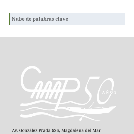
Nube de palabras clave
Av. González Prada 626, Magdalena del Mar