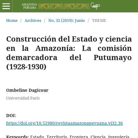
Home
/
Archives
/
No. 32 (2019): Junio
/
THEME
Construcción del Estado y ciencia
en la Amazonía: La comisión
demarcadora del Putumayo
(1928-1930)
Ombeline Dagicour
Universidad Paris
DOI:
https://doi.org/10.52980/revistaamazonaperuana.vi32.36
Keywords:
Estado, Territorio, Frontera, Ciencia, ingeniería