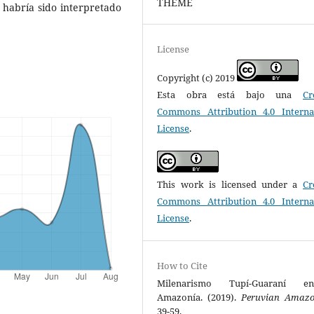
THEME
 habría sido interpretado
License
Copyright (c) 2019
Esta obra está bajo una
Cr
Commons Attribution 4.0 Interna
License
.
This work is licensed under a
Cr
Commons Attribution 4.0 Interna
License
.
How to Cite
Milenarismo Tupí-Guaraní 
Amazonía. (2019).
Peruvian Amaz
39-59.