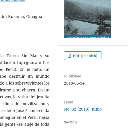
Urubú-Kukama, Omagua
 la Tierra Sin Mal y su
PDF (Spanish)
blación tupí-guaraní (los
l Perú). En el mito, un
Published
debe destruir un mundo
2019-06-14
 a los sobrevivientes los
irarse a su chacra. En un
vas, la visita del jesuita
Issue
 clima de movilización y
No. 32 (2019): Junio
brasileño José Francisco da
 omagua en el Perú, hacia
Section
a gente «se aleje de toda