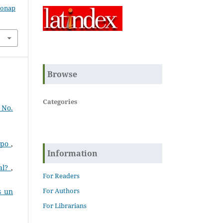
zonap
Browse
Categories
 No.
empo
,
Information
ral?
,
For Readers
For Authors
s un
For Librarians