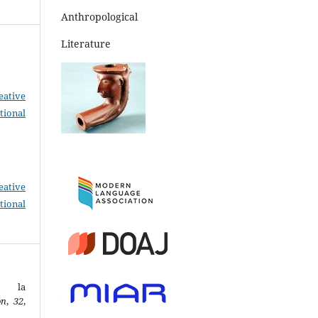
Anthropological
Literature
eative
tional
eative
tional
en la
on
,
32
,