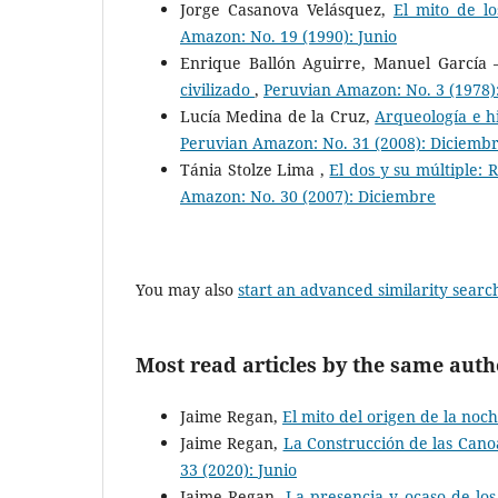
Jorge Casanova Velásquez,
El mito de l
Amazon: No. 19 (1990): Junio
Enrique Ballón Aguirre, Manuel García
civilizado
,
Peruvian Amazon: No. 3 (1978)
Lucía Medina de la Cruz,
Arqueología e hi
Peruvian Amazon: No. 31 (2008): Diciemb
Tánia Stolze Lima ,
El dos y su múltiple:
Amazon: No. 30 (2007): Diciembre
You may also
start an advanced similarity searc
Most read articles by the same auth
Jaime Regan,
El mito del origen de la noc
Jaime Regan,
La Construcción de las Can
33 (2020): Junio
Jaime Regan,
La presencia y ocaso de los