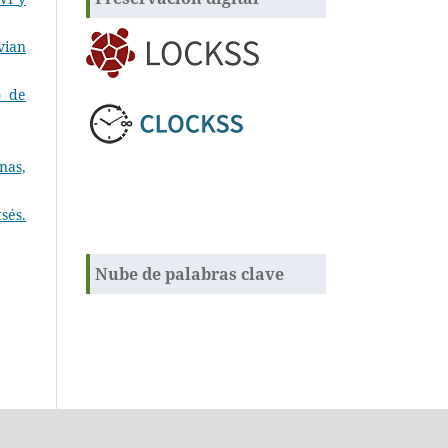
vian
o de
nas,
sés.
Nube de palabras clave