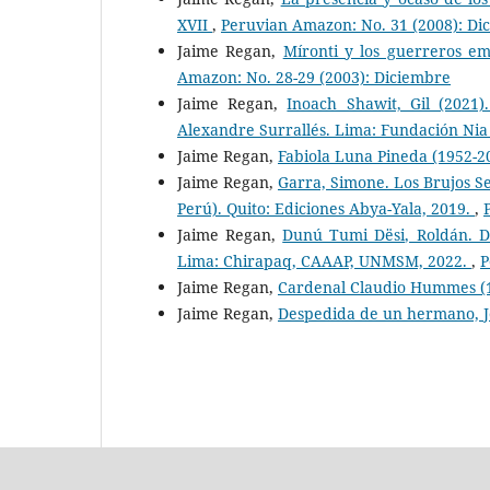
XVII
,
Peruvian Amazon: No. 31 (2008): Di
Jaime Regan,
Míronti y los guerreros e
Amazon: No. 28-29 (2003): Diciembre
Jaime Regan,
Inoach Shawit, Gil (2021)
Alexandre Surrallés. Lima: Fundación Ni
Jaime Regan,
Fabiola Luna Pineda (1952-
Jaime Regan,
Garra, Simone. Los Brujos 
Perú). Quito: Ediciones Abya-Yala, 2019.
,
Jaime Regan,
Dunú Tumi Dësi, Roldán. Da
Lima: Chirapaq, CAAAP, UNMSM, 2022.
,
P
Jaime Regan,
Cardenal Claudio Hummes (
Jaime Regan,
Despedida de un hermano, J