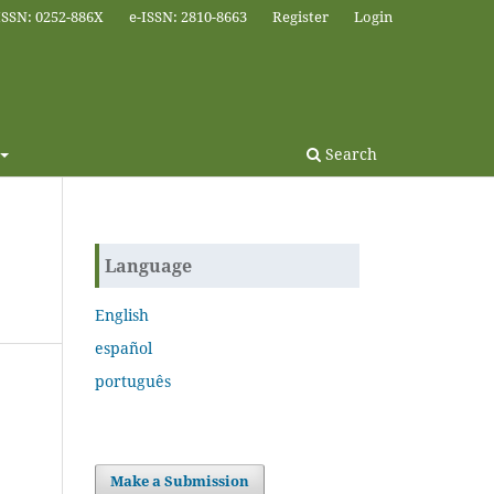
ISSN: 0252-886X
e-ISSN: 2810-8663
Register
Login
Search
Language
English
español
português
Make a Submission