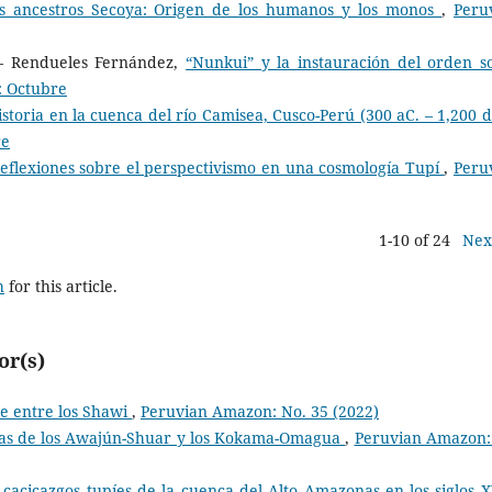
os ancestros Secoya: Origen de los humanos y los monos
,
Peru
 – Rendueles Fernández,
“Nunkui” y la instauración del orden so
: Octubre
storia en la cuenca del río Camisea, Cusco-Perú (300 aC. – 1,200 
re
 Reflexiones sobre el perspectivismo en una cosmología Tupí
,
Peru
1-10 of 24
Nex
h
for this article.
or(s)
he entre los Shawi
,
Peruvian Amazon: No. 35 (2022)
oas de los Awajún-Shuar y los Kokama-Omagua
,
Peruvian Amazon:
 cacicazgos tupíes de la cuenca del Alto Amazonas en los siglos X