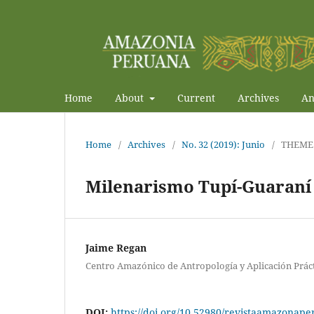
Home
About
Current
Archives
An
Home
/
Archives
/
No. 32 (2019): Junio
/
THEME
Milenarismo Tupí-Guaraní
Jaime Regan
Centro Amazónico de Antropología y Aplicación Prác
DOI:
https://doi.org/10.52980/revistaamazonape