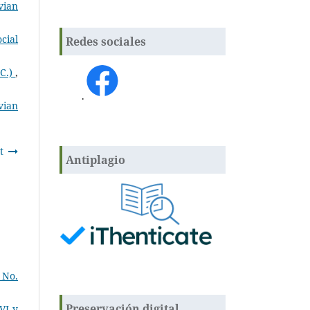
vian
cial
Redes sociales
dC.)
,
.
vian
t
Antiplagio
 No.
Preservación digital
VI y