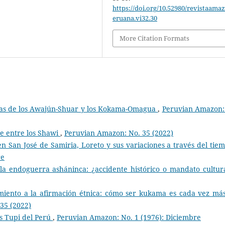
https://doi.org/10.52980/revistaama
eruana.vi32.30
More Citation Formats
oas de los Awajún-Shuar y los Kokama-Omagua
,
Peruvian Amazon:
he entre los Shawi
,
Peruvian Amazon: No. 35 (2022)
en San José de Samiria, Loreto y sus variaciones a través del ti
re
la endoguerra asháninca: ¿accidente histórico o mandato cultu
miento a la afirmación étnica: cómo ser kukama es cada vez má
35 (2022)
os Tupi del Perú
,
Peruvian Amazon: No. 1 (1976): Diciembre