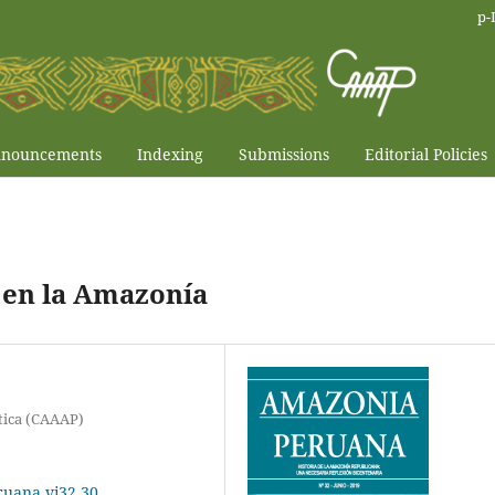
p-
nouncements
Indexing
Submissions
Editorial Policies
 en la Amazonía
tica (CAAAP)
ruana.vi32.30