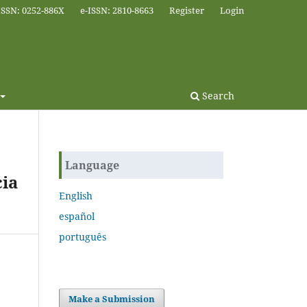
ISSN: 0252-886X
e-ISSN: 2810-8663
Register
Login
Search
Language
ia
English
español
português
Make a Submission