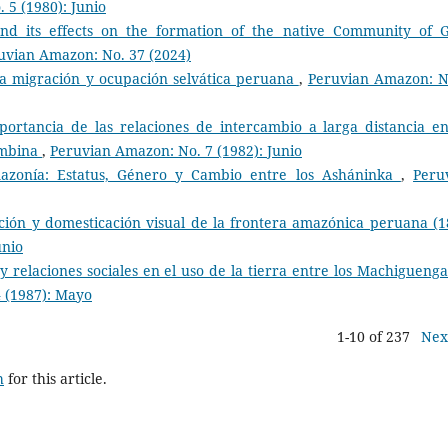
 5 (1980): Junio
and its effects on the formation of the native Community of 
uvian Amazon: No. 37 (2024)
la migración y ocupación selvática peruana
,
Peruvian Amazon: N
ortancia de las relaciones de intercambio a larga distancia en
ombina
,
Peruvian Amazon: No. 7 (1982): Junio
azonía: Estatus, Género y Cambio entre los Asháninka
,
Peru
ación y domesticación visual de la frontera amazónica peruana (1
unio
 relaciones sociales en el uso de la tierra entre los Machiguenga
 (1987): Mayo
1-10 of 237
Nex
h
for this article.