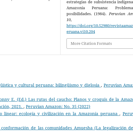
estrategias de subsistencia indígena
Amazonía Peruana: Proble
posibilidades. (1984).
Peruvian A
10
, 79-9
https://doi.org/10.52980/revistaama
eruana.vi10.204
More Citation Formats
üística y cultural peruana: bilingüismo y diglosia
,
Peruvian Ama
onny E. (Ed.) Las rutas del caucho: Planos y croquis de la Amaz
ación, 2021.
,
Peruvian Amazon: No. 35 (2022)
o linear: ecología y civilización en la Amazonía peruana
,
Peru
 conformación de las comunidades Amuesha (La legalización d