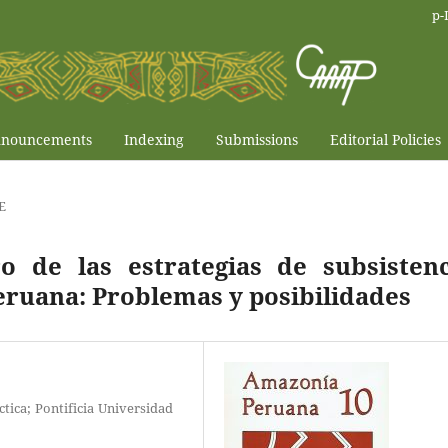
p-
nouncements
Indexing
Submissions
Editorial Policies
E
o de las estrategias de subsistenc
eruana: Problemas y posibilidades
tica; Pontificia Universidad