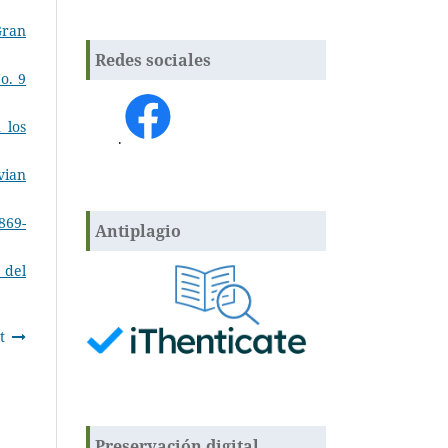
Gran
Redes sociales
o. 9
 los
.
vian
869-
Antiplagio
 del
t
Preservación digital