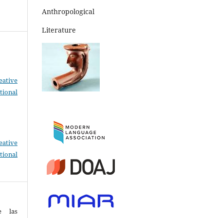
Anthropological
Literature
eative
tional
eative
tional
e las