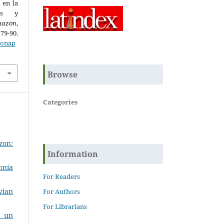
 en la
mas y
mazon
,
0.
zonap
Browse
Categories
zon:
Information
onía
For Readers
vian
For Authors
For Librarians
e un