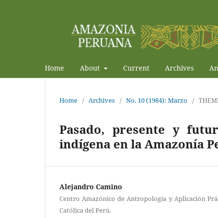
Home
About
Current
Archives
An
Home
/
Archives
/
No. 10 (1984): Marzo
/
THEM
Pasado, presente y futur
indígena en la Amazonía P
Alejandro Camino
Centro Amazónico de Antropología y Aplicación Prác
Católica del Perú.