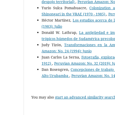
despojo territorial)
,
Peruvian Amazon: No.
Yurio Sulca Pomahuacre,
Colonization 
Shinongari in the VRAE (1970 - 1985)
,
Per
Héctor Martínez,
Los estudios acerca de 
(1983): Julio
Donald W. Lathrap,
La antigüedad e imp
trópicos húmedos de Sudamérica precol
Judy Tizón,
Transformaciones en la Am
Amazon: No. 24 (1994): Junio
Juan Carlos La Serna,
Fotografía, explor
1912)
,
Peruvian Amazon: No. 32 (2019): J
Dan Rosengren,
Concepciones de trabajo y
Alto Urubamba
,
Peruvian Amazon: No. 14
You may also
start an advanced similarity searc