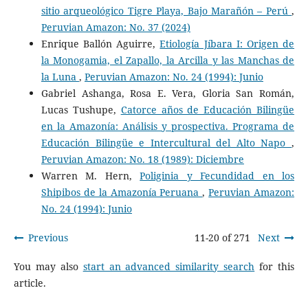
sitio arqueológico Tigre Playa, Bajo Marañón – Perú
,
Peruvian Amazon: No. 37 (2024)
Enrique Ballón Aguirre,
Etiología Jíbara I: Origen de
la Monogamia, el Zapallo, la Arcilla y las Manchas de
la Luna
,
Peruvian Amazon: No. 24 (1994): Junio
Gabriel Ashanga, Rosa E. Vera, Gloria San Román,
Lucas Tushupe,
Catorce años de Educación Bilingüe
en la Amazonía: Análisis y prospectiva. Programa de
Educación Bilingüe e Intercultural del Alto Napo
,
Peruvian Amazon: No. 18 (1989): Diciembre
Warren M. Hern,
Poliginia y Fecundidad en los
Shipibos de la Amazonía Peruana
,
Peruvian Amazon:
No. 24 (1994): Junio
Previous
11-20 of 271
Next
You may also
start an advanced similarity search
for this
article.