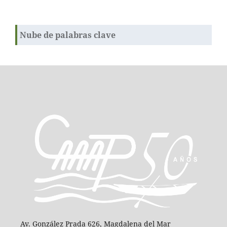
Nube de palabras clave
Av. González Prada 626, Magdalena del Mar