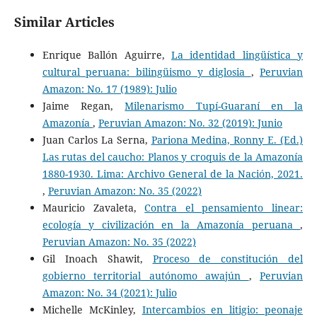
Similar Articles
Enrique Ballón Aguirre,
La identidad lingüística y
cultural peruana: bilingüismo y diglosia
,
Peruvian
Amazon: No. 17 (1989): Julio
Jaime Regan,
Milenarismo Tupí-Guaraní en la
Amazonía
,
Peruvian Amazon: No. 32 (2019): Junio
Juan Carlos La Serna,
Pariona Medina, Ronny E. (Ed.)
Las rutas del caucho: Planos y croquis de la Amazonía
1880-1930. Lima: Archivo General de la Nación, 2021.
,
Peruvian Amazon: No. 35 (2022)
Mauricio Zavaleta,
Contra el pensamiento linear:
ecología y civilización en la Amazonía peruana
,
Peruvian Amazon: No. 35 (2022)
Gil Inoach Shawit,
Proceso de constitución del
gobierno territorial autónomo awajún
,
Peruvian
Amazon: No. 34 (2021): Julio
Michelle McKinley,
Intercambios en litigio: peonaje