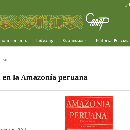
p-
nouncements
Indexing
Submissions
Editorial Policies
HEME
n en la Amazonía peruana
ruana.vi30.73