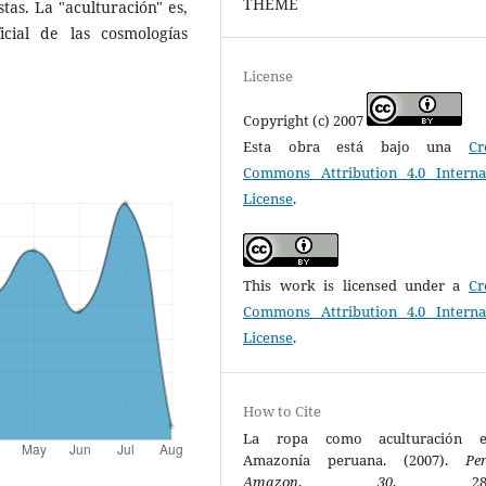
THEME
stas. La "aculturación" es,
icial de las cosmologías
License
Copyright (c) 2007
Esta obra está bajo una
Cr
Commons Attribution 4.0 Interna
License
.
This work is licensed under a
Cr
Commons Attribution 4.0 Interna
License
.
How to Cite
La ropa como aculturación 
Amazonía peruana. (2007).
Pe
Amazon
,
30
, 283-3