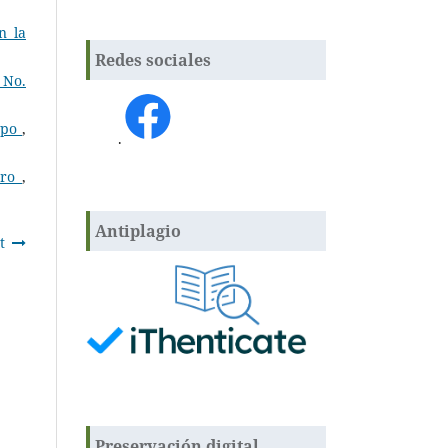
n la
Redes sociales
 No.
empo
,
.
ero
,
Antiplagio
t
Preservación digital