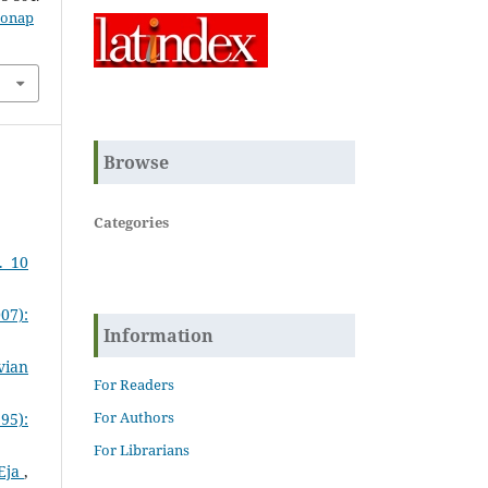
zonap
Browse
Categories
. 10
07):
Information
vian
For Readers
For Authors
95):
For Librarians
 Eja
,