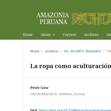
Home
About
Current
Archives
An
Home
/
Archives
/
No. 30 (2007): Diciembre
/
T
La ropa como aculturació
Peter Gow
Universidad de St. Andrews, Escocia
DOI:
https://doi.org/10.52980/revistaamazonape