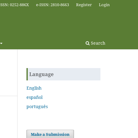
ISSN: 0252-886X
e-ISSN: 2810-8663
Register
Login
Search
Language
English
español
português
Make a Submission