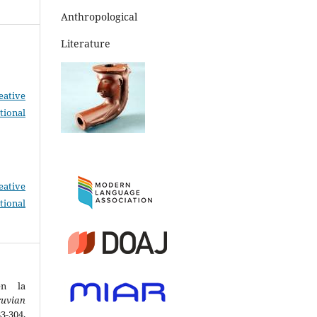
Anthropological
Literature
eative
tional
eative
tional
en la
ruvian
04.