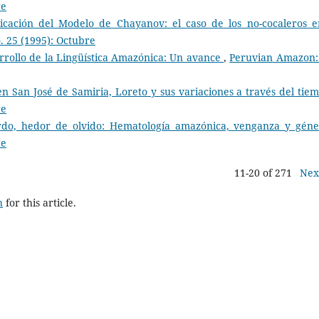
re
licación del Modelo de Chayanov: el caso de los no-cocaleros e
 25 (1995): Octubre
rrollo de la Lingüística Amazónica: Un avance
,
Peruvian Amazon:
en San José de Samiria, Loreto y sus variaciones a través del ti
re
rdo, hedor de olvido: Hematología amazónica, venganza y gén
re
11-20 of 271
Nex
h
for this article.