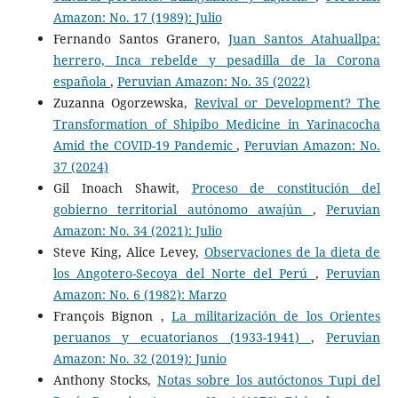
Amazon: No. 17 (1989): Julio
Fernando Santos Granero,
Juan Santos Atahuallpa:
herrero, Inca rebelde y pesadilla de la Corona
española
,
Peruvian Amazon: No. 35 (2022)
Zuzanna Ogorzewska,
Revival or Development? The
Transformation of Shipibo Medicine in Yarinacocha
Amid the COVID-19 Pandemic
,
Peruvian Amazon: No.
37 (2024)
Gil Inoach Shawit,
Proceso de constitución del
gobierno territorial autónomo awajún
,
Peruvian
Amazon: No. 34 (2021): Julio
Steve King, Alice Levey,
Observaciones de la dieta de
los Angotero-Secoya del Norte del Perú
,
Peruvian
Amazon: No. 6 (1982): Marzo
François Bignon ,
La militarización de los Orientes
peruanos y ecuatorianos (1933-1941)
,
Peruvian
Amazon: No. 32 (2019): Junio
Anthony Stocks,
Notas sobre los autóctonos Tupi del