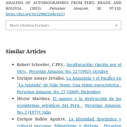
ANALYSIS OF AUTOBIOGRAPHIES FROM PERU, BRAZIL AND
BOLIVIA. (2025).
Peruvian Amazon
,
38
, 97-120.
https://doi.org/10.52980/2wkr5x57
More Citation Formats
Similar Articles
Robert Schreiter, C.PP.S.,
Inculturación: Opción por el
Otro
,
Peruvian Amazon: No. 22 (1992): Octubre
Enrique Amayo Zevallos,
La Amazonía y el Pacífico en
"La Jangada" de Julio Veme: Una visión eurocéntrica
,
Peruvian Amazon: No. 27 (2000): Diciembre
Héctor Martínez,
El saqueo y la destrucción de los
ecosistemas selváticos del Perú
,
Peruvian Amazon:
No. 2 (1977): Julio
Enrique Ballón Aguirre,
La identidad lingüística y
cultural peruana: bilingüismo y diglosia
,
Peruvian