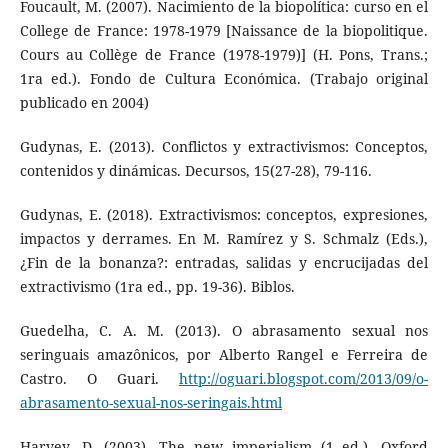
Foucault, M. (2007). Nacimiento de la biopolítica: curso en el
College de France: 1978-1979 [Naissance de la biopolitique.
Cours au Collège de France (1978-1979)] (H. Pons, Trans.;
1ra ed.). Fondo de Cultura Económica. (Trabajo original
publicado en 2004)
Gudynas, E. (2013). Conflictos y extractivismos: Conceptos,
contenidos y dinámicas. Decursos, 15(27-28), 79-116.
Gudynas, E. (2018). Extractivismos: conceptos, expresiones,
impactos y derrames. En M. Ramírez y S. Schmalz (Eds.),
¿Fin de la bonanza?: entradas, salidas y encrucijadas del
extractivismo (1ra ed., pp. 19-36). Biblos.
Guedelha, C. A. M. (2013). O abrasamento sexual nos
seringuais amazônicos, por Alberto Rangel e Ferreira de
Castro. O Guari.
http://oguari.blogspot.com/2013/09/o-
abrasamento-sexual-nos-seringais.html
Harvey, D. (2003). The new imperialism (1 ed.). Oxford