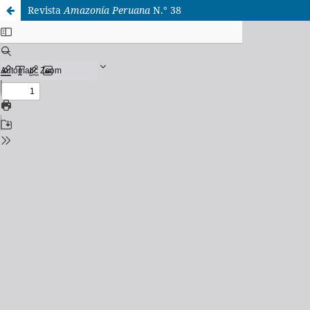
Revista
Amazonía Peruana
N.° 38