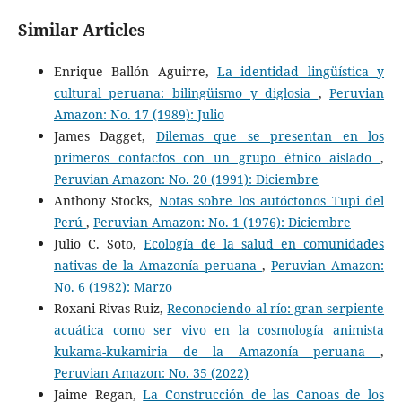
Similar Articles
Enrique Ballón Aguirre,
La identidad lingüística y
cultural peruana: bilingüismo y diglosia
,
Peruvian
Amazon: No. 17 (1989): Julio
James Dagget,
Dilemas que se presentan en los
primeros contactos con un grupo étnico aislado
,
Peruvian Amazon: No. 20 (1991): Diciembre
Anthony Stocks,
Notas sobre los autóctonos Tupi del
Perú
,
Peruvian Amazon: No. 1 (1976): Diciembre
Julio C. Soto,
Ecología de la salud en comunidades
nativas de la Amazonía peruana
,
Peruvian Amazon:
No. 6 (1982): Marzo
Roxani Rivas Ruiz,
Reconociendo al río: gran serpiente
acuática como ser vivo en la cosmología animista
kukama-kukamiria de la Amazonía peruana
,
Peruvian Amazon: No. 35 (2022)
Jaime Regan,
La Construcción de las Canoas de los