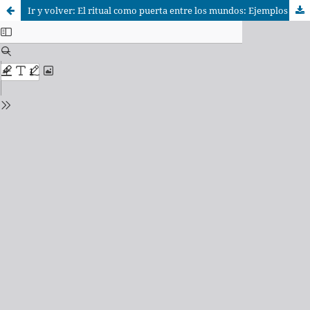
Ir y volver: El ritual como puerta entre los mundos: Ejemplos en el Shamanismo Amazónico