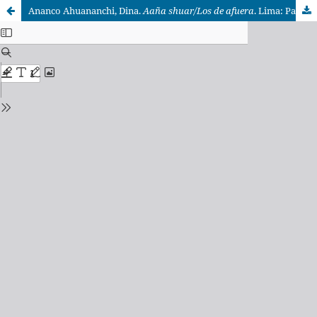
Ananco Ahuananchi, Dina.
Aaña shuar/Los de afuera
. Lima: Pakarina, 2025