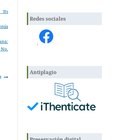
 Its
Redes sociales
onía
ana:
.
 No.
Antiplagio
t
Preservación digital