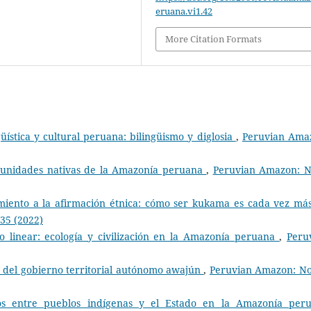
eruana.vi1.42
More Citation Formats
üística y cultural peruana: bilingüismo y diglosia
,
Peruvian Ama
munidades nativas de la Amazonía peruana
,
Peruvian Amazon: N
miento a la afirmación étnica: cómo ser kukama es cada vez má
35 (2022)
o linear: ecología y civilización en la Amazonía peruana
,
Peru
n del gobierno territorial autónomo awajún
,
Peruvian Amazon: No
os entre pueblos indígenas y el Estado en la Amazonía per