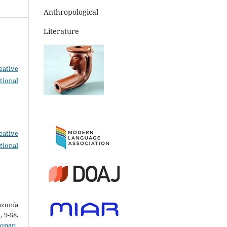
Anthropological
Literature
eative
tional
eative
tional
zonía
1
, 9-58.
zonap