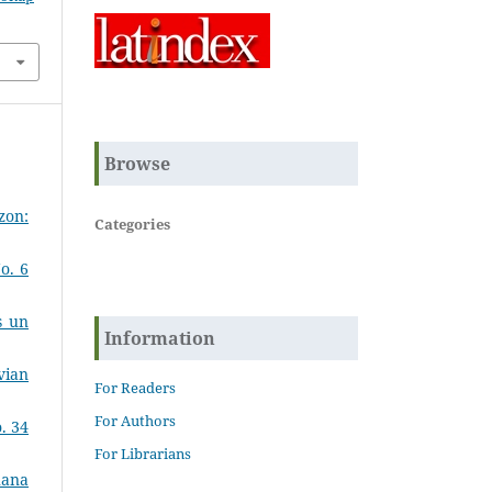
Browse
zon:
Categories
o. 6
s un
Information
vian
For Readers
For Authors
. 34
For Librarians
uana