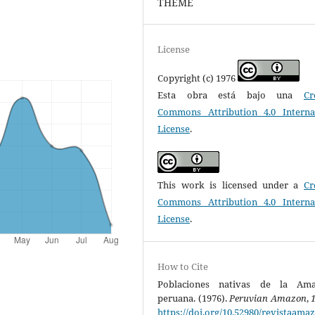
THEME
License
Copyright (c) 1976
Esta obra está bajo una
Cr
Commons Attribution 4.0 Interna
License
.
This work is licensed under a
Cr
Commons Attribution 4.0 Interna
License
.
How to Cite
Poblaciones nativas de la Ama
peruana. (1976).
Peruvian Amazon
,
https://doi.org/10.52980/revistaama