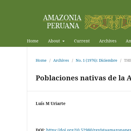
Home
About
Current
Archives
An
Home
/
Archives
/
No. 1 (1976): Diciembre
/
TH
Poblaciones nativas de la
Luís M Uriarte
DOI:
https://doi.org/10.52980/revistaamazonape