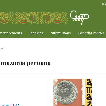
p-
nouncements
Indexing
Submissions
Editorial Policies
EME
 Amazonía peruana
ruana.vi1.42