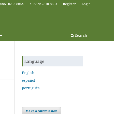
ISSN: 0252-886X
e-ISSN: 2810-8663
Register
Login
Search
Language
English
español
português
Make a Submission