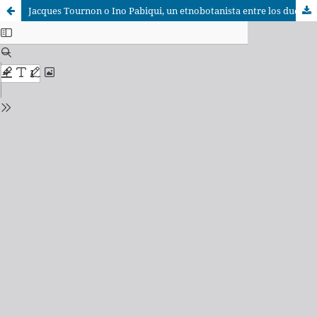
Jacques Tournon o Ino Pabiqui, un etnobotanista entre los dueños de las plantas