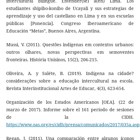
intercultural bilingüe. Entender(se) a(en) Lima. Los
estudiantes shipibo-konibo de Ucayali y sus estrategias de
aprendizaje y uso del castellano en Lima y en sus escuelas
públicas [Ponencia]. Congreso Iberoamericano de
Educación “Metas”, Buenos Aires, Argentina.
Mussi, V. (2011). Questões indígenas em contextos urbanos:
outros olhares, novas perspectivas em semoventes
fronteiras. História Unisinos, 15(2), 206-215.
Oliveira, A. y Saléte, B. (2019). Indígena na cidade?
considerações sobre a educação intercultural na escola.
Revista Interinstitucional Artes de Educar, 4(3), 623-654.
Organización de los Estados Americanos [OEA]. (22 de
marzo de 2017). Informe sobre el 161 periodo de sesiones
de la CIDH.
https://www.oas.org/es/cidh/prensa/comunicados/2017/035a.asp
Regan, J. (2011). Una comparación entre algunos íconos