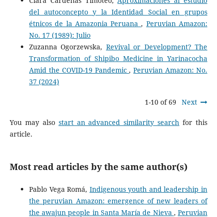
Clara Cárdenas Timoteo,
Aproximaciones al estudio
del autoconcepto y la Identidad Social en grupos
étnicos de la Amazonia Peruana
,
Peruvian Amazon:
No. 17 (1989): Julio
Zuzanna Ogorzewska,
Revival or Development? The
Transformation of Shipibo Medicine in Yarinacocha
Amid the COVID-19 Pandemic
,
Peruvian Amazon: No.
37 (2024)
1-10 of 69
Next
You may also
start an advanced similarity search
for this
article.
Most read articles by the same author(s)
Pablo Vega Romá,
Indigenous youth and leadership in
the peruvian Amazon: emergence of new leaders of
the awajun people in Santa María de Nieva
,
Peruvian