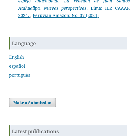
espejo anticolonial. La rebelión de Juan Santos
Atahuallpa. Nuevas perspectivas
. Lima: IEP, CAAAP,
2024.
,
Peruvian Amazon: No. 37 (2024)
Language
English
español
português
Make a Submission
Latest publications