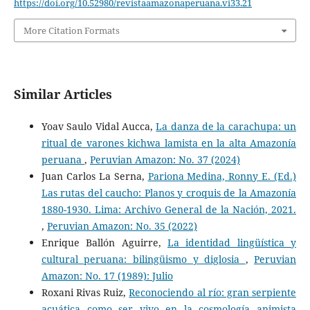
https://doi.org/10.52980/revistaamazonaperuana.vi33.21
More Citation Formats
Similar Articles
Yoav Saulo Vidal Aucca,
La danza de la carachupa: un
ritual de varones kichwa lamista en la alta Amazonía
peruana
,
Peruvian Amazon: No. 37 (2024)
Juan Carlos La Serna,
Pariona Medina, Ronny E. (Ed.)
Las rutas del caucho: Planos y croquis de la Amazonía
1880-1930. Lima: Archivo General de la Nación, 2021.
,
Peruvian Amazon: No. 35 (2022)
Enrique Ballón Aguirre,
La identidad lingüística y
cultural peruana: bilingüismo y diglosia
,
Peruvian
Amazon: No. 17 (1989): Julio
Roxani Rivas Ruiz,
Reconociendo al río: gran serpiente
acuática como ser vivo en la cosmología animista