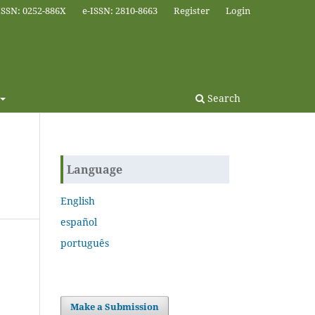
ISSN: 0252-886X
e-ISSN: 2810-8663
Register
Login
Search
Language
English
español
português
Make a Submission