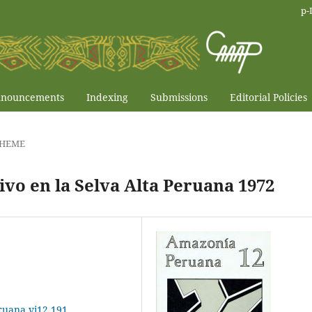
p-
nouncements
Indexing
Submissions
Editorial Policies
HEME
ivo en la Selva Alta Peruana 1972
ruana.vi12.191