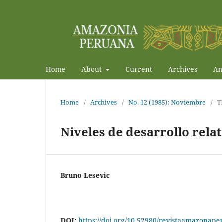
Home
About
Current
Archives
An
Home
/
Archives
/
No. 12 (1985): Noviembre
/
T
Niveles de desarrollo relat
Bruno Lesevic
DOI:
https://doi.org/10.52980/revistaamazonape