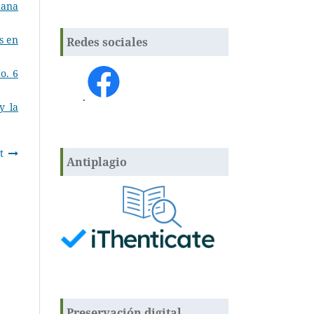
uana
s en
Redes sociales
o. 6
.
y la
t
Antiplagio
Preservación digital