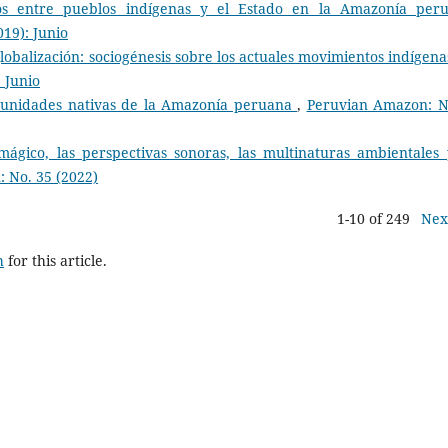
os entre pueblos indígenas y el Estado en la Amazonía per
19): Junio
lobalización: sociogénesis sobre los actuales movimientos indígena
 Junio
munidades nativas de la Amazonía peruana
,
Peruvian Amazon: N
mágico, las perspectivas sonoras, las multinaturas ambientales 
 No. 35 (2022)
1-10 of 249
Nex
h
for this article.