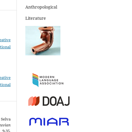
Anthropological
Literature
eative
tional
eative
tional
 Selva
ruvian
35.