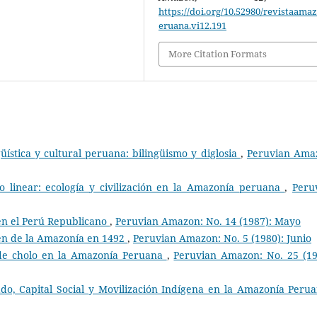
https://doi.org/10.52980/revistaama
eruana.vi12.191
More Citation Formats
üística y cultural peruana: bilingüismo y diglosia
,
Peruvian Ama
o linear: ecología y civilización en la Amazonía peruana
,
Peru
a en el Perú Republicano
,
Peruvian Amazon: No. 14 (1987): Mayo
en de la Amazonía en 1492
,
Peruvian Amazon: No. 5 (1980): Junio
 de cholo en la Amazonía Peruana
,
Peruvian Amazon: No. 25 (19
do, Capital Social y Movilización Indígena en la Amazonía Per