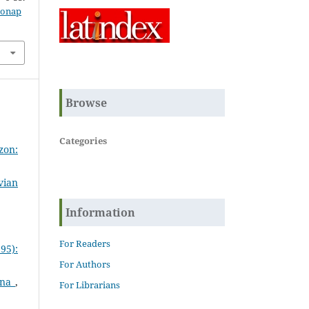
zonap
Browse
Categories
zon:
vian
Information
For Readers
95):
For Authors
uana
,
For Librarians