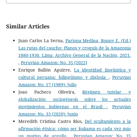
Similar Articles
Juan Carlos La Serna,
Pariona Medina, Ronny E. (Ed.)
Las rutas del caucho: Planos y croquis de la Amazonía
1880-1930. Lima: Archivo General de la Nación, 2021.
,
Peruvian Amazon: No. 35 (2022)
Enrique Ballón Aguirre,
La identidad lingüística y
cultural peruana: bilingüismo y diglosia
,
Peruvian
Amazon: No. 17 (1989): Julio
Joao Pacheco Oliveira,
Régimen tutelar y
globalización: sociogénesis sobre los actuales
movimientos indígenas en el Brasil
,
Peruvian
Amazon: No. 33 (2020): Junio
Meredith Cristina Castro Rios,
Del ocultamiento a la
afirmación étnica: cómo ser kukama es cada vez más
un motivo de orgullo
,
Peruvian Amazon: No. 35