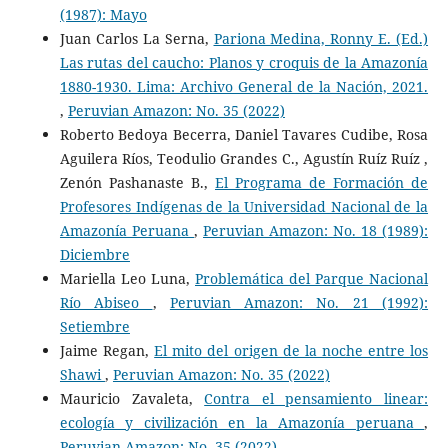
(1987): Mayo
Juan Carlos La Serna,
Pariona Medina, Ronny E. (Ed.)
Las rutas del caucho: Planos y croquis de la Amazonía
1880-1930. Lima: Archivo General de la Nación, 2021.
,
Peruvian Amazon: No. 35 (2022)
Roberto Bedoya Becerra, Daniel Tavares Cudibe, Rosa
Aguilera Ríos, Teodulio Grandes C., Agustín Ruíz Ruíz ,
Zenón Pashanaste B.,
El Programa de Formación de
Profesores Indígenas de la Universidad Nacional de la
Amazonía Peruana
,
Peruvian Amazon: No. 18 (1989):
Diciembre
Mariella Leo Luna,
Problemática del Parque Nacional
Río Abiseo
,
Peruvian Amazon: No. 21 (1992):
Setiembre
Jaime Regan,
El mito del origen de la noche entre los
Shawi
,
Peruvian Amazon: No. 35 (2022)
Mauricio Zavaleta,
Contra el pensamiento linear:
ecología y civilización en la Amazonía peruana
,
Peruvian Amazon: No. 35 (2022)