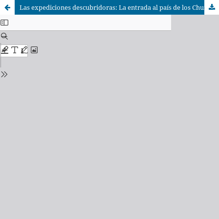
Las expediciones descubridoras: La entrada al país de los Chunchos (1538-1539)